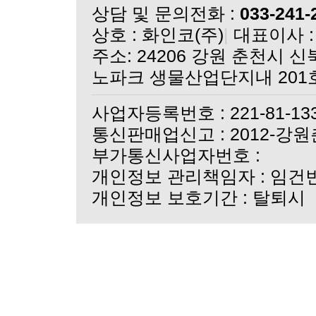
실크 단백질 마스크 3종
상담 및 문의전화 :
033-241-
더실크크리스탈 바이피현
상호 : 화인코(주)
|
대표이사 :
더실크크리스탈 바이피현
쇼핑몰 오픈 기념 이벤
노파크 생물산업단지내 201
쇼핑몰 오픈 안내
사업자등록번호 : 221-81-13
통신판매업신고 : 2012-강원
부가통신사업자번호 :
개인정보 관리책임자 : 임건
개인정보 보호기간 : 탈퇴시