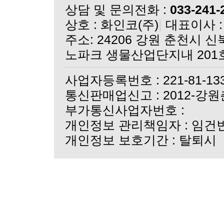
실크 단백질 마스크 3종
상담 및 문의전화 :
033-241-
더실크크리스탈 바이피현
상호 : 화인코(주)
|
대표이사 :
더실크크리스탈 바이피현
쇼핑몰 오픈 기념 이벤
노파크 생물산업단지내 201
쇼핑몰 오픈 안내
사업자등록번호 : 221-81-13
통신판매업신고 : 2012-강원
부가통신사업자번호 :
개인정보 관리책임자 : 임건
개인정보 보호기간 : 탈퇴시