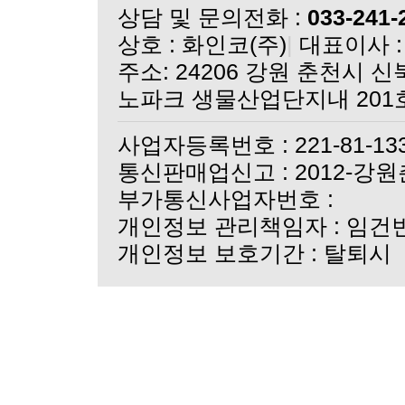
실크 단백질 마스크 3종
상담 및 문의전화 :
033-241-
더실크크리스탈 바이피현
상호 : 화인코(주)
|
대표이사 :
더실크크리스탈 바이피현
쇼핑몰 오픈 기념 이벤
노파크 생물산업단지내 201
쇼핑몰 오픈 안내
사업자등록번호 : 221-81-13
통신판매업신고 : 2012-강원
부가통신사업자번호 :
개인정보 관리책임자 : 임건
개인정보 보호기간 : 탈퇴시