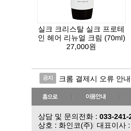
인 헤어 리뉴얼 크림 (70ml)
27,000원
크롬 결제시 오류 안내
실크크리스탈 코스메틱 
(비밀번호 분실 안내)
(주문취소 안내)
실크 단백질 마스크 3종
상담 및 문의전화 :
033-241-
더실크크리스탈 바이피현
상호 : 화인코(주)
|
대표이사 :