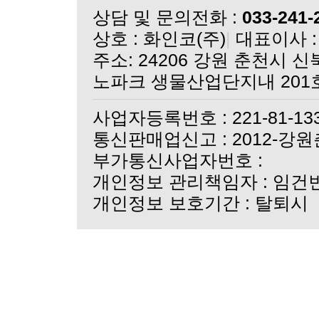
실크 단백질 마스크 3종
상담 및 문의전화 :
033-241-
더실크크리스탈 바이피현
상호 : 화인코(주)
|
대표이사 :
더실크크리스탈 바이피현
쇼핑몰 오픈 기념 이벤
노파크 생물산업단지내 201
쇼핑몰 오픈 안내
사업자등록번호 : 221-81-13
통신판매업신고 : 2012-강원
부가통신사업자번호 :
개인정보 관리책임자 : 임건
개인정보 보호기간 : 탈퇴시