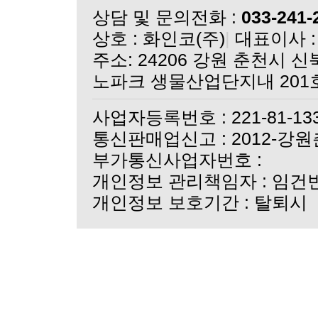
실크 단백질 마스크 3종
상담 및 문의전화 :
033-241-
더실크크리스탈 바이피현
상호 : 화인코(주)
|
대표이사 :
더실크크리스탈 바이피현
쇼핑몰 오픈 기념 이벤
노파크 생물산업단지내 201
쇼핑몰 오픈 안내
사업자등록번호 : 221-81-13
통신판매업신고 : 2012-강원
부가통신사업자번호 :
개인정보 관리책임자 : 임건
개인정보 보호기간 : 탈퇴시